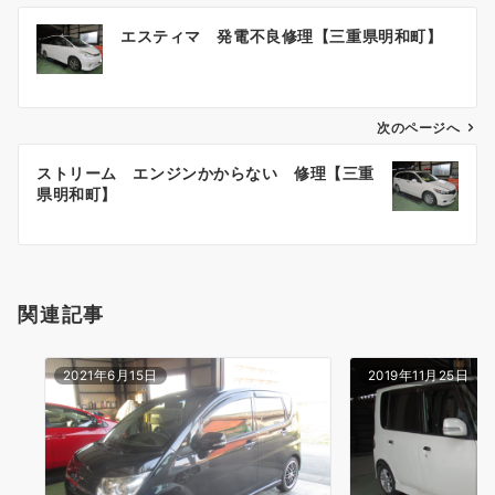
投
エスティマ 発電不良修理【三重県明和町】
稿
ナ
ビ
ゲ
次のページへ
ー
ストリーム エンジンかからない 修理【三重
シ
県明和町】
ョ
ン
関連記事
2021年6月15日
2019年11月25日