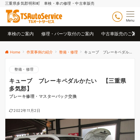
三重県多気郡明和町 車検・車の修理・中古車販売
Menu
車検のご案内
修理・パーツ取付のご案内
中古車販売のご案
Home
作業事例の紹介
整備・修理
キューブ ブレーキペダルかたい 【三重県多気郡】
整備・修理
キューブ ブレーキペダルかたい 【三重県
多気郡】
ブレーキ修理・マスターバック交換
2022年11月2日