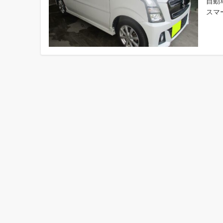
自動
スマー