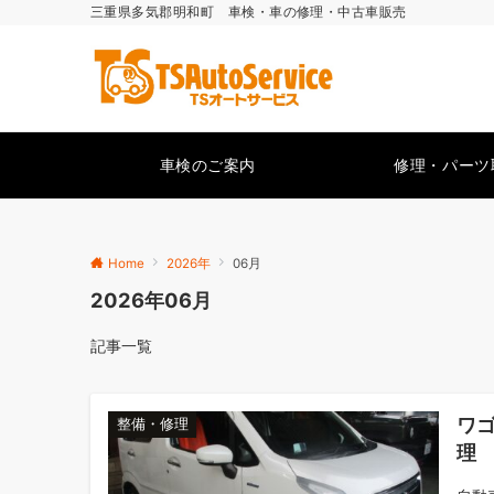
三重県多気郡明和町 車検・車の修理・中古車販売
車検のご案内
修理・パーツ
Home
2026年
06月
2026年06月
記事一覧
ワゴ
整備・修理
理