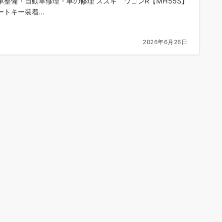
車整備・自動車修理・車の修理 スズキ ワゴンR【MH55S】
トキー装着...
2026年6月26日