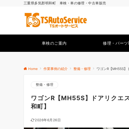
三重県多気郡明和町 車検・車の修理・中古車販売
車検のご案内
修理・パーツ
Home
作業事例の紹介
整備・修理
ワゴンR【MH55
整備・修理
ワゴンR【MH55S】ドアリクエ
和町】
2026年6月26日