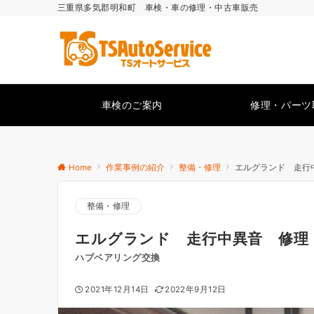
三重県多気郡明和町 車検・車の修理・中古車販売
車検のご案内
修理・パーツ
Home
作業事例の紹介
整備・修理
エルグランド 走行
整備・修理
エルグランド 走行中異音 修理
ハブベアリング交換
2021年12月14日
2022年9月12日